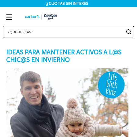
3 CUOTAS SIN INTERÉS
¿QUÉ BUSCAS?
TÉRMINOS MÁS BUSCADOS
IDEAS PARA MANTENER ACTIVOS A L@S
1
.
bodies
CHIC@S EN INVIERNO
2
.
pijama
3
.
pijamas
4
.
sets
5
.
enterito
6
.
traje baño
7
.
osito
8
.
jardinero