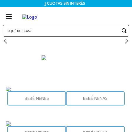
3 CUOTAS SIN INTERÉS
¿QUÉ BUSCAS?
TÉRMINOS MÁS BUSCADOS
1
.
bodies
2
.
pijama
3
.
pijamas
4
.
sets
5
.
enterito
BEBÉ NENES
BEBÉ NENAS
6
.
traje baño
7
.
osito
8
.
jardinero