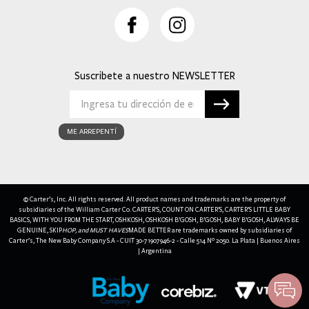
Suscribete a nuestro
ME ARREPENTÍ
© Carter’s, Inc. All rights reserved. All product names and trademarks are the property of
subsidiaries of the William Carter Co. CARTER’S, COUNT ON CARTER’S, CARTER’S LITTLE BABY
BASICS, WITH YOU FROM THE START, OSHKOSH, OSHKOSH B’GOSH, B’GOSH, BABY B’GOSH, ALWAYS BE
GENUINE, SKIP
HOP, and MUST HAVES
MADE BETTER are trademarks owned by subsidiaries of
Carter’s, The New Baby Company S.A - CUIT 30-71907946-2 - Calle 514 Nº 2050. La Plata | Buenos Aires
| Argentina