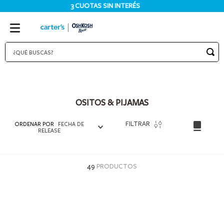
3 CUOTAS SIN INTERÉS
¿QUÉ BUSCAS?
TÉRMINOS MÁS BUSCADOS
1
.
bodies
OSITOS & PIJAMAS
2
.
pijama
3
.
pijamas
FILTRAR
ORDENAR POR
FECHA DE
RELEASE
4
.
sets
5
.
enterito
49
PRODUCTOS
6
.
traje baño
7
.
osito
8
.
jardinero