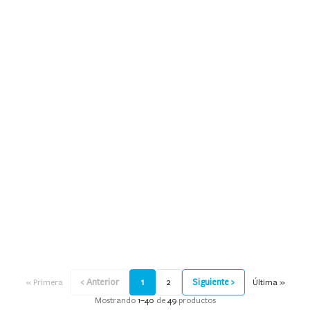
9
.
mochila
10
.
medias
‹ Anterior
1
2
Siguiente ›
« Primera
Última »
Mostrando
1
–
40
de
49
productos