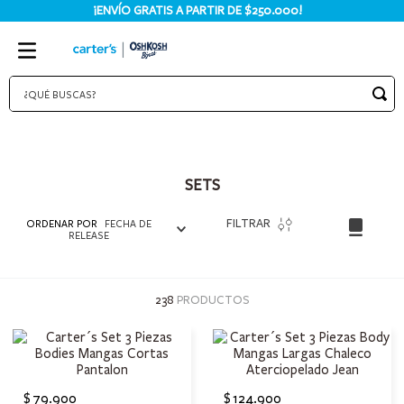
¡ENVÍO GRATIS A PARTIR DE $250.000!
SETS
FILTRAR
ORDENAR POR
FECHA DE
RELEASE
238
PRODUCTOS
$
79
.
900
$
124
.
900