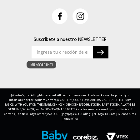
Suscribete a nuestro
ME ARREPENTÍ
© Carter’s, Inc. All rights reserved. All product names and trademarks are the property of
subsidiaries of the William Carter Co. CARTER’S, COUNT ON CARTER’S, CARTER’S LITTLE BABY
BASICS, WITH YOU FROM THE START, OSHKOSH, OSHKOSH B’GOSH, B’GOSH, BABY B’GOSH, ALWAYS BE
GENUINE, SKIP
HOP, and MUST HAVES
MADE BETTER are trademarks owned by subsidiaries of
Carter’s, The New Baby Company S.A - CUIT 30-71907946-2 - Calle 514 Nº 2050. La Plata | Buenos Aires
| Argentina