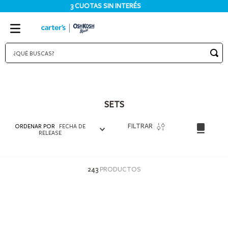
3 CUOTAS SIN INTERÉS
¿QUÉ BUSCAS?
TÉRMINOS MÁS BUSCADOS
1
.
bodies
SETS
2
.
pijama
3
.
pijamas
FILTRAR
ORDENAR POR
FECHA DE
RELEASE
4
.
sets
5
.
enterito
243
PRODUCTOS
6
.
traje baño
7
.
osito
8
.
jardinero