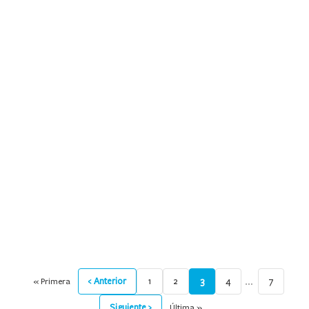
9
.
mochila
10
.
medias
…
‹ Anterior
1
2
3
4
7
« Primera
Siguiente ›
Última »