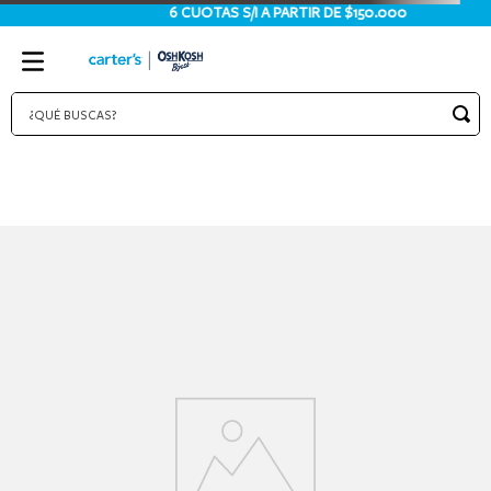
6 CUOTAS S/I A PARTIR DE $150.000
¿QUÉ BUSCAS?
TÉRMINOS MÁS BUSCADOS
1
.
bodies
2
.
pijama
3
.
pijamas
4
.
sets
5
.
enterito
6
.
traje baño
7
.
osito
8
.
jardinero