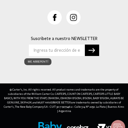
Suscribete a nuestro
ME ARREPENTÍ
© Carter’s, Inc. All rights reserved. All product names and trademarks are the property of
subsidiaries of the William Carter Co. CARTER’S, COUNT ON CARTER’S, CARTER’S LITTLE BABY
BASICS, WITH YOU FROM THE START, OSHKOSH, OSHKOSH B’GOSH, B’GOSH, BABY B’GOSH, ALWAYS BE
GENUINE, SKIP
HOP, and MUST HAVES
MADE BETTER are trademarks owned by subsidiaries of
Carter’s, The New Baby Company S.A - CUIT 30-71907946-2 - Calle 514 Nº 2050. La Plata | Buenos Aires
| Argentina