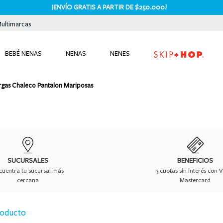
¡ENVÍO GRATIS A PARTIR DE $250.000!
Multimarcas
BEBÉ NENAS
NENAS
NENES
TÉRMINOS MÁS BUSCADOS
argas Chaleco Pantalon Mariposas
1
.
bodies
2
.
pijama
3
.
pijamas
4
.
sets
5
.
enterito
SUCURSALES
BENEFICIOS
cuentra tu sucursal más
3 cuotas sin interés con V
6
.
traje baño
cercana
Mastercard
7
.
osito
roducto
8
.
jardinero