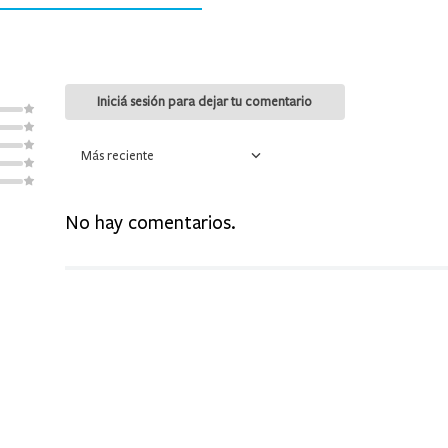
9
.
mochila
10
.
medias
Más reciente
No hay comentarios.