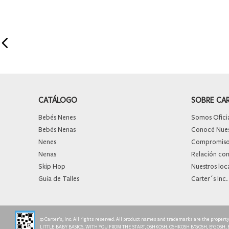
CATÁLOGO
SOBRE CA
Bebés Nenes
Somos Oficia
Bebés Nenas
Conocé Nuest
Nenes
Compromiso 
Nenas
Relación con
Skip Hop
Nuestros loc
Guía de Talles
Carter´s Inc.
© Carter’s, Inc. All rights reserved. All product names and trademarks are the proper
LITTLE BABY BASICS, WITH YOU FROM THE START, OSHKOSH, OSHKOSH B’GOSH, B’GOSH,