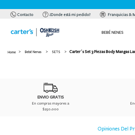
Contacto
¿Donde está mi pedido?
Franquicias & 
BEBÉ NENES
Carter´s Set 3 Piezas Body Mangas L
Bebé Nenas
SETS
ENVIO GRATIS
En compras mayores a
En
$250.000
Opiniones Del P