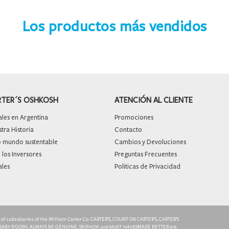
Los productos más vendidos
RTER´S OSHKOSH
ATENCIÓN AL CLIENTE
les en Argentina
Promociones
ra Historia
Contacto
mundo sustentable
Cambios y Devoluciones
 los Inversores
Preguntas Frecuentes
ales
Politicas de Privacidad
ty of subsidiaries of the William Carter Co. CARTER’S, COUNT ON CARTER’S, CARTER’S
 BABY B’GOSH, ALWAYS BE GENUINE, SKIP
HOP, and MUST HAVES
MADE BETTER are