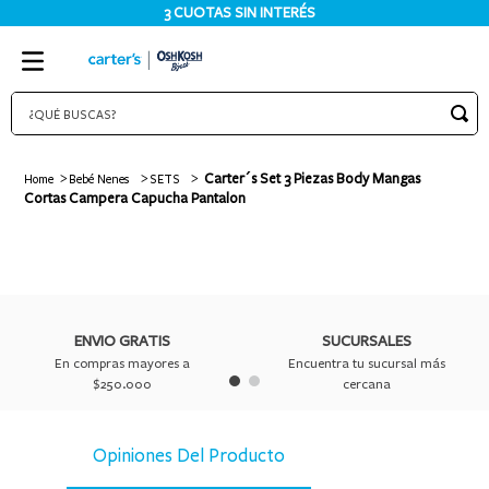
3 CUOTAS SIN INTERÉS
¿QUÉ BUSCAS?
TÉRMINOS MÁS BUSCADOS
Carter´s Set 3 Piezas Body Mangas
Bebé Nenes
SETS
1
.
bodies
Cortas Campera Capucha Pantalon
2
.
pijama
3
.
pijamas
4
.
sets
ENVIO GRATIS
SUCURSALES
5
.
enterito
En compras mayores a
Encuentra tu sucursal más
6
.
traje baño
$250.000
cercana
7
.
osito
Opiniones Del Producto
8
.
jardinero