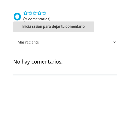
9
.
mochila
0
10
.
medias
(0 comentarios)
Más reciente
No hay comentarios.