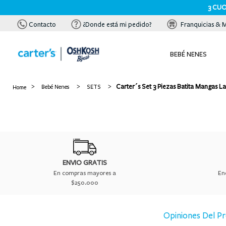
3 CUO
Contacto
¿Donde está mi pedido?
Franquicias & 
BEBÉ NENES
Carter´s Set 3 Piezas Batita Mangas L
Bebé Nenes
SETS
ENVIO GRATIS
En compras mayores a
En
$250.000
Opiniones Del P