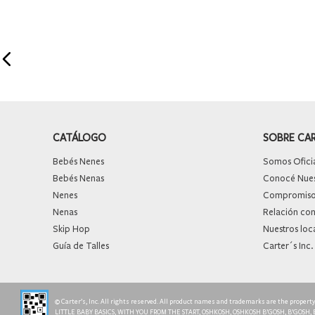
CATÁLOGO
SOBRE CA
Bebés Nenes
Somos Oficia
Bebés Nenas
Conocé Nuest
Nenes
Compromiso 
Nenas
Relación con
Skip Hop
Nuestros loc
Guía de Talles
Carter´s Inc.
© Carter’s, Inc. All rights reserved. All product names and trademarks are the proper
LITTLE BABY BASICS, WITH YOU FROM THE START, OSHKOSH, OSHKOSH B’GOSH, B’GOSH,