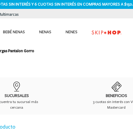
TAS SIN INTERÉS Y 6 CUOTAS SIN INTERÉS EN COMPRAS MAYORES A $150
Multimarcas
BEBÉ NENAS
NENAS
NENES
TÉRMINOS MÁS BUSCADOS
argas Pantalon Gorro
1
.
bodies
2
.
pijama
3
.
pijamas
4
.
sets
5
.
enterito
SUCURSALES
BENEFICIOS
cuentra tu sucursal más
3 cuotas sin interés con V
6
.
traje baño
cercana
Mastercard
7
.
osito
roducto
8
.
jardinero