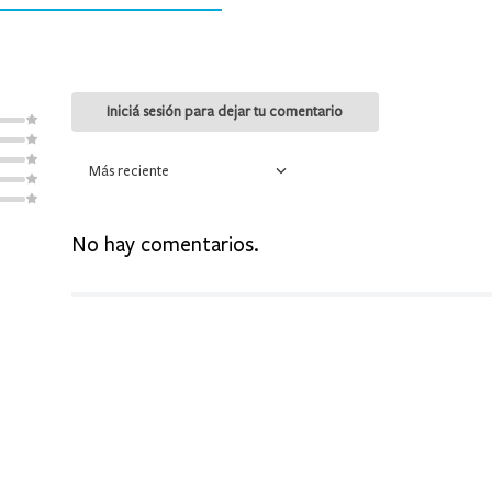
9
.
mochila
10
.
medias
Más reciente
No hay comentarios.