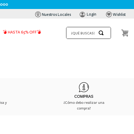
.000
Login
Nuestros Locales
Wishlist
¿QUÉ BUSCAS?
💣 HASTA 65% OFF💣
COMPRAS
isa y
¿Cómo debo realizar una
compra?