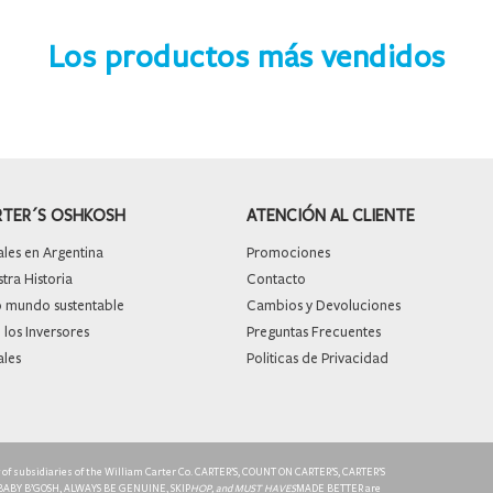
Los productos más vendidos
RTER´S OSHKOSH
ATENCIÓN AL CLIENTE
les en Argentina
Promociones
ra Historia
Contacto
mundo sustentable
Cambios y Devoluciones
 los Inversores
Preguntas Frecuentes
ales
Politicas de Privacidad
ty of subsidiaries of the William Carter Co. CARTER’S, COUNT ON CARTER’S, CARTER’S
 BABY B’GOSH, ALWAYS BE GENUINE, SKIP
HOP, and MUST HAVES
MADE BETTER are