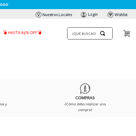
000
Login
Nuestros Locales
Wishlist
¿QUÉ BUSCAS?
💣 HASTA 65% OFF💣
COMPRAS
isa y
¿Cómo debo realizar una
compra?