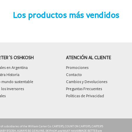
Los productos más vendidos
RTER´S OSHKOSH
ATENCIÓN AL CLIENTE
les en Argentina
Promociones
ra Historia
Contacto
mundo sustentable
Cambios y Devoluciones
 los Inversores
Preguntas Frecuentes
ales
Politicas de Privacidad
ty of subsidiaries of the William Carter Co. CARTER’S, COUNT ON CARTER’S, CARTER’S
 BABY B’GOSH, ALWAYS BE GENUINE, SKIP
HOP, and MUST HAVES
MADE BETTER are