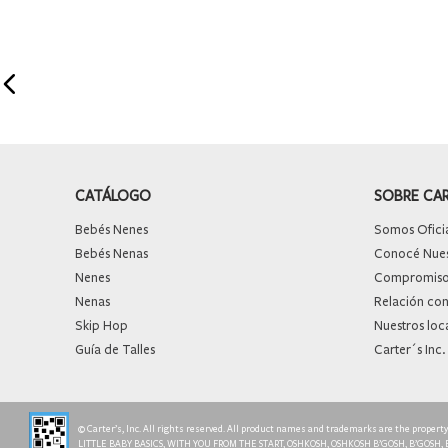
CATÁLOGO
SOBRE CA
Bebés Nenes
Somos Oficia
Bebés Nenas
Conocé Nuest
Nenes
Compromiso 
Nenas
Relación con
Skip Hop
Nuestros loc
Guía de Talles
Carter´s Inc.
© Carter’s, Inc. All rights reserved. All product names and trademarks are the proper
LITTLE BABY BASICS, WITH YOU FROM THE START, OSHKOSH, OSHKOSH B’GOSH, B’GOSH,