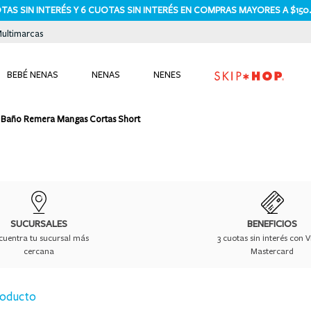
AS SIN INTERÉS Y 6 CUOTAS SIN INTERÉS EN COMPRAS MAYORES A $150.
Multimarcas
BEBÉ NENAS
NENAS
NENES
TÉRMINOS MÁS BUSCADOS
je Baño Remera Mangas Cortas Short
1
.
bodies
2
.
pijama
3
.
pijamas
4
.
sets
5
.
enterito
SUCURSALES
BENEFICIOS
cuentra tu sucursal más
3 cuotas sin interés con V
6
.
traje baño
cercana
Mastercard
7
.
osito
roducto
8
.
jardinero