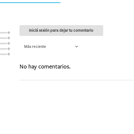
9
.
mochila
10
.
medias
Más reciente
No hay comentarios.