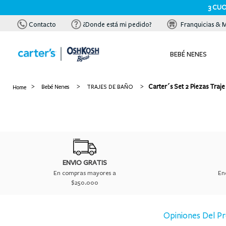
3 CUOT
Contacto
¿Donde está mi pedido?
Franquicias & 
BEBÉ NENES
Carter´s Set 2 Piezas Tra
Bebé Nenes
TRAJES DE BAÑO
ENVIO GRATIS
En compras mayores a
En
$250.000
Opiniones Del P