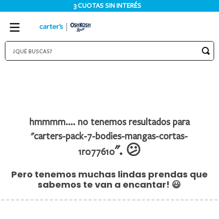
3 CUOTAS SIN INTERÉS
¿QUÉ BUSCAS?
TÉRMINOS MÁS BUSCADOS
1
.
bodies
2
.
pijama
3
.
pijamas
carters-pack-7-bodies-mangas-cortas-
4
.
sets
1r077610
5
.
enterito
6
.
traje baño
7
.
osito
8
.
jardinero