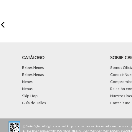
CATÁLOGO
SOBRE CA
Bebés Nenes
Somos Oficia
Bebés Nenas
Conocé Nuest
Nenes
Compromiso 
Nenas
Relación con
Skip Hop
Nuestros loc
Guía de Talles
Carter´s Inc.
© Carter’s, Inc. All rights reserved. All product names and trademarks are the proper
LITTLE BABY BASICS, WITH YOU FROM THE START, OSHKOSH, OSHKOSH B’GOSH, B’GOSH,