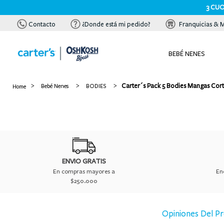
3 CUO
Contacto
¿Donde está mi pedido?
Franquicias & 
BEBÉ NENES
Carter´s Pack 5 Bodies Mangas Cor
Bebé Nenes
BODIES
ENVIO GRATIS
En compras mayores a
En
$250.000
Opiniones Del P