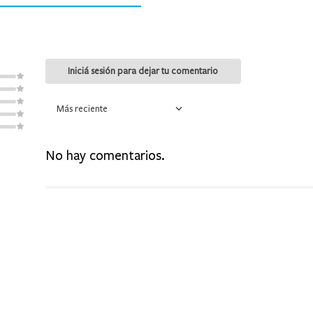
9
.
mochila
10
.
medias
Más reciente
No hay comentarios.