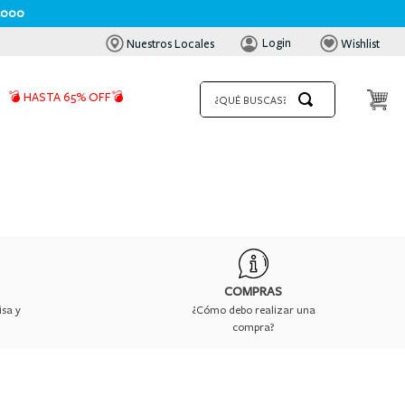
.000
Login
Nuestros Locales
Wishlist
¿QUÉ BUSCAS?
💣 HASTA 65% OFF💣
COMPRAS
isa y
¿Cómo debo realizar una
compra?