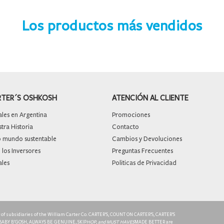
Los productos más vendidos
RTER´S OSHKOSH
ATENCIÓN AL CLIENTE
les en Argentina
Promociones
ra Historia
Contacto
mundo sustentable
Cambios y Devoluciones
 los Inversores
Preguntas Frecuentes
ales
Politicas de Privacidad
ty of subsidiaries of the William Carter Co. CARTER’S, COUNT ON CARTER’S, CARTER’S
 BABY B’GOSH, ALWAYS BE GENUINE, SKIP
HOP, and MUST HAVES
MADE BETTER are