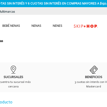
TAS SIN INTERÉS Y 6 CUOTAS SIN INTERÉS EN COMPRAS MAYORES A $150
Multimarcas
BEBÉ NENAS
NENAS
NENES
TÉRMINOS MÁS BUSCADOS
tas
1
.
bodies
2
.
pijama
3
.
pijamas
4
.
sets
5
.
enterito
SUCURSALES
BENEFICIOS
cuentra tu sucursal más
3 cuotas sin interés con V
6
.
traje baño
cercana
Mastercard
7
.
osito
roducto
8
.
jardinero