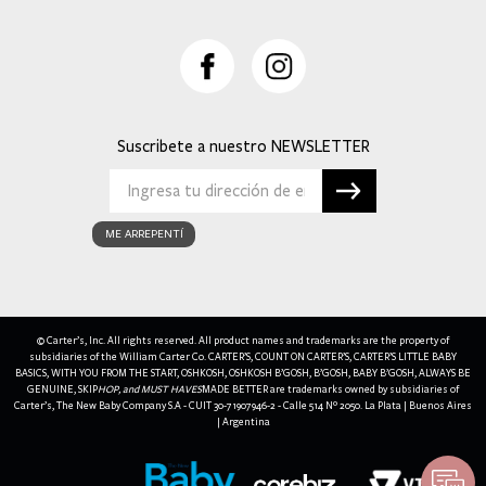
Suscribete a nuestro
ME ARREPENTÍ
© Carter’s, Inc. All rights reserved. All product names and trademarks are the property of
subsidiaries of the William Carter Co. CARTER’S, COUNT ON CARTER’S, CARTER’S LITTLE BABY
BASICS, WITH YOU FROM THE START, OSHKOSH, OSHKOSH B’GOSH, B’GOSH, BABY B’GOSH, ALWAYS BE
GENUINE, SKIP
HOP, and MUST HAVES
MADE BETTER are trademarks owned by subsidiaries of
Carter’s, The New Baby Company S.A - CUIT 30-71907946-2 - Calle 514 Nº 2050. La Plata | Buenos Aires
| Argentina