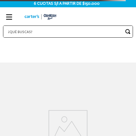
6 CUOTAS S/I A PARTIR DE $150.000
¿QUÉ BUSCAS?
TÉRMINOS MÁS BUSCADOS
1
.
bodies
2
.
pijama
3
.
pijamas
4
.
sets
5
.
enterito
6
.
traje baño
7
.
osito
8
.
jardinero