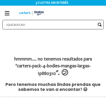
3 CUOTAS SIN INTERÉS
¿QUÉ BUSCAS?
TÉRMINOS MÁS BUSCADOS
1
.
bodies
2
.
pijama
3
.
pijamas
carters-pack-4-bodies-mangas-largas-
4
.
sets
1p880310
5
.
enterito
6
.
traje baño
7
.
osito
8
.
jardinero