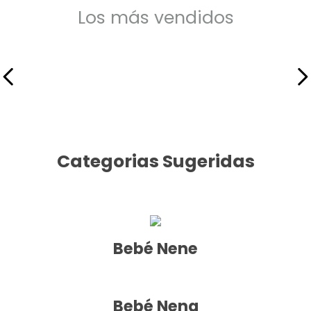
9
.
mochila
Los más vendidos
10
.
body
Categorias Sugeridas
Bebé Nene
Bebé Nena