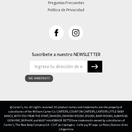
Preguntas Frecuentes
Politica de Privacidad
Suscribete a nuestro
ME ARREPENTÍ
© Carter’s, Inc. All rights reserved. All product names and trademarks are the property of
subsidiaries of the William Carter Co. CARTER’S, COUNT ON CARTER’S, CARTER’S LITTLE BABY
BASICS, WITH YOU FROM THE START, OSHKOSH, OSHKOSH B’GOSH, B’GOSH, BABY B’GOSH, ALWAYS BE
GENUINE, SKIP
HOP, and MUST HAVES
MADE BETTER are trademarks owned by subsidiaries of
Carter’s, The New Baby Company S.A - CUIT 30-71907946-2 - Calle 514 Nº 2050. La Plata | Buenos Aires
| Argentina