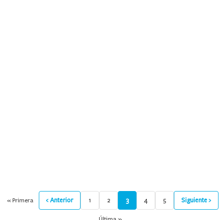
9
.
mochila
10
.
medias
‹ Anterior
1
2
3
4
5
Siguiente ›
« Primera
Última »