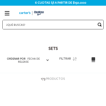
6 CUOTAS S/I A PARTIR DE $150.000
¿QUÉ BUSCAS?
TÉRMINOS MÁS BUSCADOS
1
.
bodies
SETS
2
.
pijama
3
.
pijamas
FILTRAR
ORDENAR POR
FECHA DE
RELEASE
4
.
sets
5
.
enterito
173
PRODUCTOS
6
.
traje baño
7
.
osito
8
.
jardinero