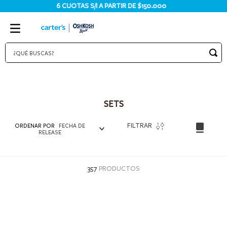
6 CUOTAS S/I A PARTIR DE $150.000
¿QUÉ BUSCAS?
TÉRMINOS MÁS BUSCADOS
1
.
bodies
SETS
2
.
pijama
3
.
pijamas
FILTRAR
ORDENAR POR
FECHA DE
RELEASE
4
.
sets
5
.
enterito
357
PRODUCTOS
6
.
traje baño
7
.
osito
8
.
jardinero