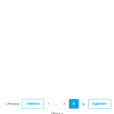
9
.
mochila
10
.
medias
…
‹ Anterior
1
7
8
9
Siguiente ›
« Primera
Última »