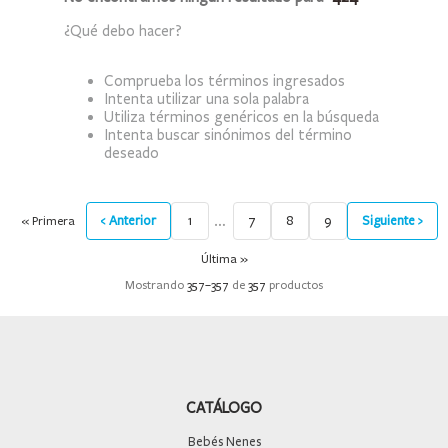
9
.
mochila
¿Qué debo hacer?
10
.
medias
Comprueba los términos ingresados
Intenta utilizar una sola palabra
Utiliza términos genéricos en la búsqueda
Intenta buscar sinónimos del término
deseado
…
‹ Anterior
1
7
8
9
Siguiente ›
« Primera
Última »
Mostrando
357
–
357
de
357
productos
CATÁLOGO
Bebés Nenes