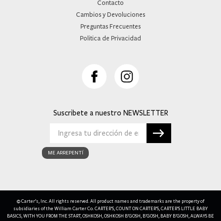
Contacto
Cambios y Devoluciones
Preguntas Frecuentes
Politica de Privacidad
Suscribete a nuestro
ME ARREPENTÍ
© Carter’s, Inc. All rights reserved. All product names and trademarks are the property of
subsidiaries of the William Carter Co. CARTER’S, COUNT ON CARTER’S, CARTER’S LITTLE BABY
BASICS, WITH YOU FROM THE START, OSHKOSH, OSHKOSH B’GOSH, B’GOSH, BABY B’GOSH, ALWAYS BE