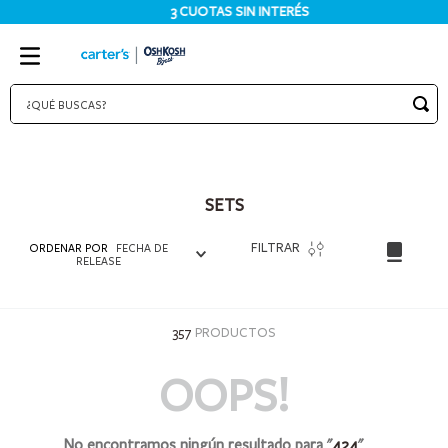
3 CUOTAS SIN INTERÉS
¿QUÉ BUSCAS?
TÉRMINOS MÁS BUSCADOS
1
.
bodies
SETS
2
.
pijama
3
.
pijamas
FILTRAR
ORDENAR POR
FECHA DE
RELEASE
4
.
sets
5
.
enterito
357
PRODUCTOS
6
.
traje baño
OOPS!
7
.
osito
8
.
jardinero
No encontramos ningún resultado para "
424
"